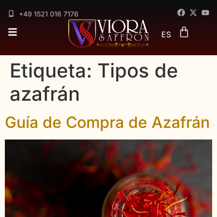
EN
DE
+49 1521 016 7176
FR
ES
AR
Etiqueta:
Tipos de
azafrán
Guía de Compra de Azafrán