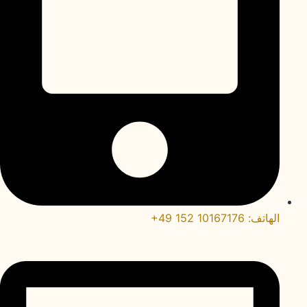
الهاتف: ‎+49 152 10167176‎