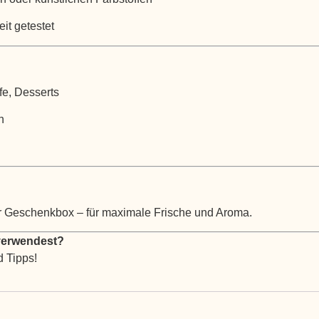
it getestet
fe, Desserts
n
er Geschenkbox – für maximale Frische und Aroma.
 verwendest?
 Tipps!