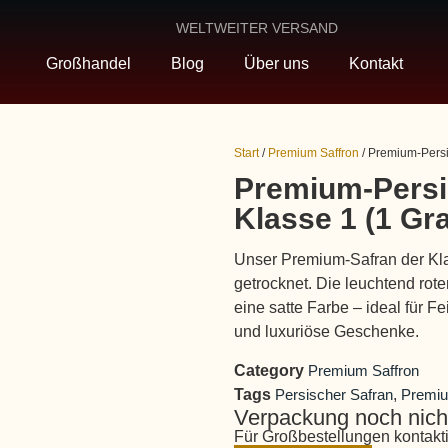
WELTWEITER VERSAND
Großhandel
Blog
Über uns
Kontakt
Start
/
Premium Saffron
/ Premium-Persi
Premium-Persi
Klasse 1 (1 G
Unser Premium-Safran der Kla
getrocknet. Die leuchtend rot
eine satte Farbe – ideal für
und luxuriöse Geschenke.
Category
Premium Saffron
Tags
Persischer Safran
,
Premiu
Verpackung noch nicht
Für Großbestellungen kontakti