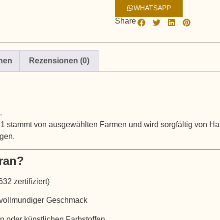
WHATSAPP
Share
onen
Rezensionen (0)
.
 stammt von ausgewählten Farmen und wird sorgfältig von Hand 
gen.
ran?
2 zertifiziert)
d vollmundiger Geschmack
n oder künstlichen Farbstoffen