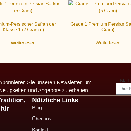
ium-Persischer Safran der
Grade 1 Premium Persian Saf
Klasse 1 (2 Gramm)
Gram)
Weiterlesen
Weiterlesen
E-Mail
Abonnieren Sie unseren Newsletter, um
Neuigkeiten und Angebote zu erhalten
radition,
Nützliche Links
für
Blog
Über uns
Kontakt