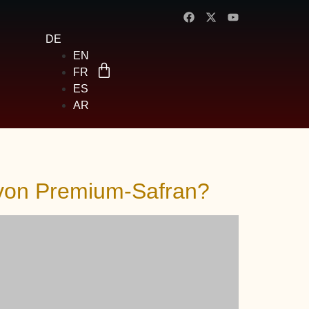
DE
EN
FR
ES
AR
n von Premium-Safran?