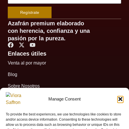
Regístrate
Azafrán premium elaborado
con herencia, confianza y una
pasión por la pureza.
Enlaces útiles
Venta al por mayor
Blog
Sobre Nosotros
Contáctanos
Manage Consent
Impressum
To provide the best experiences, we use technologies like cookies to store
and/or access device information. Consenting to these technologies will
Cookie Policy (EU)
allow us to process data such as browsing behavior or unique IDs on this