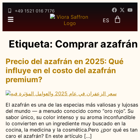
DE
+49 1521 016 7176
FR
ES
AR
Etiqueta:
Comprar azafrán
Precio del azafrán en 2025: Qué
influye en el costo del azafrán
premium?
El azafrán es una de las especias más valiosas y lujosas
del mundo — a menudo conocido como “oro rojo”. Su
sabor único, su color intenso y su aroma inconfundible
lo convierten en un ingrediente muy buscado en la
cocina, la medicina y la cosmética.Pero ¿por qué es tan
caro el azafrán? En este artículo […]