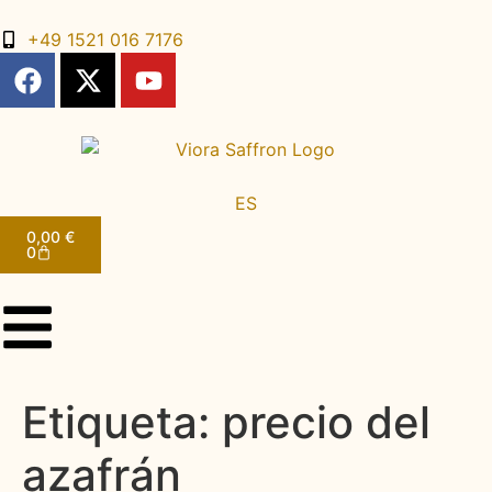
+49 1521 016 7176
EN
DE
FR
ES
AR
0,00
€
0
Etiqueta:
precio del
azafrán