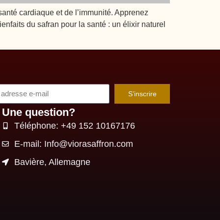
 santé cardiaque et de l’immunité. Apprenez
nfaits du safran pour la santé : un élixir naturel
S’inscrire
Une question?
Téléphone: +49 152 10167176
E-mail: Info@viorasaffron.com
Bavière, Allemagne