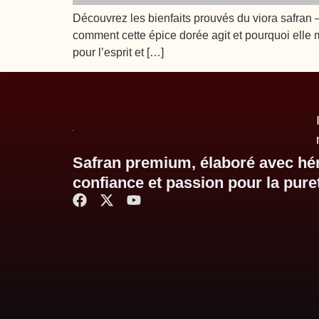
Découvrez les bienfaits prouvés du viora safran 
comment cette épice dorée agit et pourquoi elle mé
pour l’esprit et […]
Safran premium, élaboré avec hér
confiance et passion pour la pure