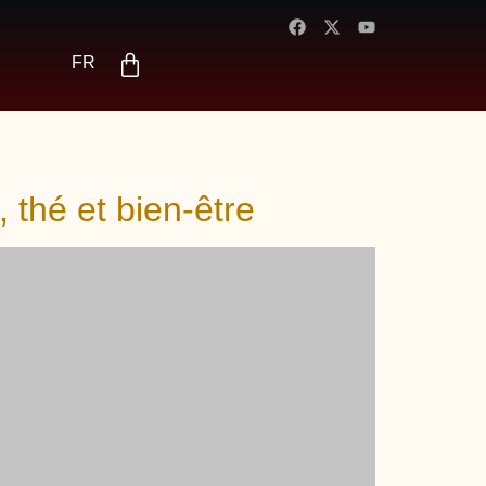
DE
ES
FR
AR
 thé et bien-être