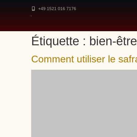
+49 1521 016 7176
Étiquette :
bien-être
Comment utiliser le safr